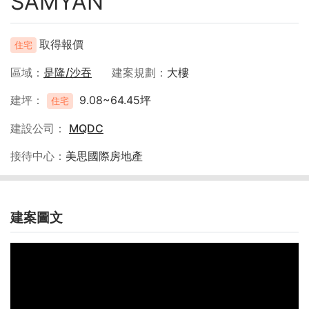
SAMYAN
取得報價
住宅
區域
是隆/沙吞
建案規劃
大樓
建坪
9.08~64.45坪
住宅
建設公司
MQDC
接待中心
美思國際房地產
建案圖文