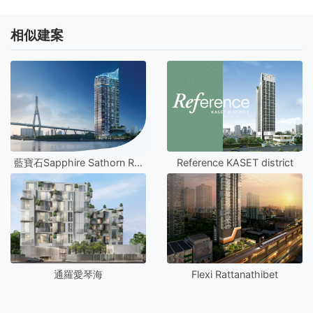
相似建案
藍寶石Sapphire Sathorn Rama 3
Reference KASET district
通羅愛琴海
Flexi Rattanathibet