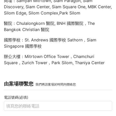
商場：Samyan Mitrtown, Siam Paragon, Siam
Discovery, Siam Center, Siam Square One, MBK Center,
Silom Edge, Silom Complex,Park Silom
醫院：Chulalongkorn 醫院, BNH 國際醫院，The
Bangkok Christian 醫院
國際學校：St. Andrews 國際學校 Sathorn，Siam
Singapore 國際學校
辦公大樓：Mitrtown Office Tower，Chamchuri
Square，Zurich Tower，Park Silom, Thaniya Center
由案場聯繫您
我們將請案場於時間內聯絡您
電話號碼(必填)