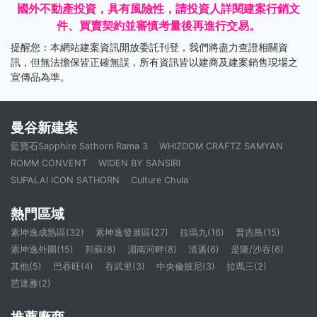
國外不動產投資，具有風險性，請投資人詳閱建案行銷文
件、買賣契約並審慎考量後再進行交易。
提醒您：本網站建案資訊開放委託刊登，我們將盡力查證相關資
訊，但無法擔保皆正確無誤，所有資訊皆以建商及建案銷售現場之
宣傳品為準。
曼谷新建案
藍寶石Sapphire Sathorn Rama 3
WHIZDOM CRAFTZ SAMYAN
ROMM CONVENT
WIDEN BY SANSIRI
SUPALAI ICON SATHORN
Culture Chula
熱門區域
素坤逸成熟區(32)
素坤逸發展區(27)
拉瑪九(16)
普吉島(15)
素坤逸外圍(15)
邦蘇(8)
湄南河畔(8)
清邁(6)
是隆/沙吞(6)
其他(5)
巴吞旺(4)
吞武里(3)
中央倫披尼(3)
拉瑪三(2)
芭達雅(2)
推薦廠商