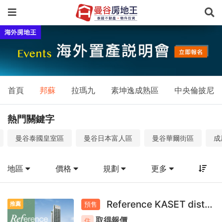
曼
谷
建
案
－
首頁
邦蘇
拉瑪九
素坤逸成熟區
中央倫披尼
曼
谷
熱門關鍵字
預
曼谷泰國皇室區
曼谷日本富人區
曼谷華爾街區
成
售
屋、
地區
價格
規劃
更多
曼
谷
Reference KASET district
推薦
預售
取得報價
住