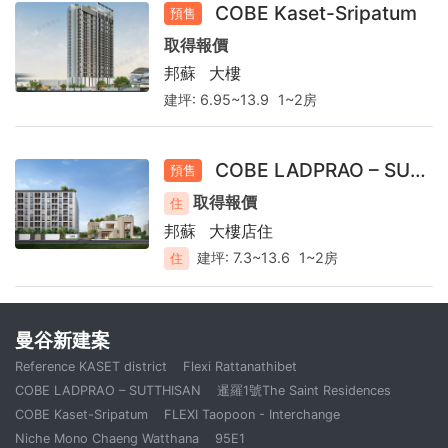
COBE Kaset-Sripatum
預售
取得報價
邦蘇
大樓
建坪:
6.95~13.9
1~2房
COBE LADPRAO – SUTTHISAN
預售
取得報價
住
邦蘇
大樓店住
建坪:
7.3~13.6
1~2房
住
曼谷新建案
Reference KASET district
Flexi Rattanathibet
COBE LADPRAO – SUTTHISAN
暹羅1號The Saint Residences
COBE Kaset-Sripatum
FLEXI Taopoon - Interchange
Niche Mono Chaeng Watthana
95E1