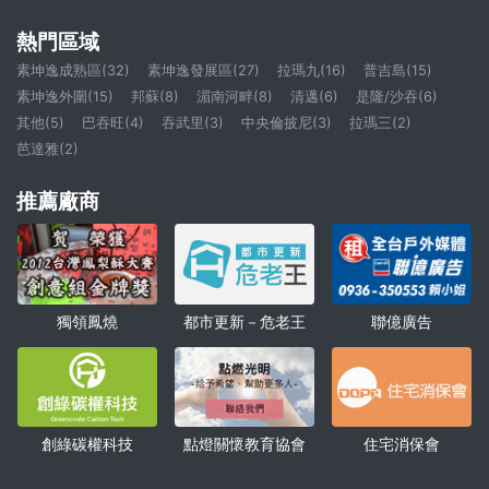
熱門區域
素坤逸成熟區(32)
素坤逸發展區(27)
拉瑪九(16)
普吉島(15)
素坤逸外圍(15)
邦蘇(8)
湄南河畔(8)
清邁(6)
是隆/沙吞(6)
其他(5)
巴吞旺(4)
吞武里(3)
中央倫披尼(3)
拉瑪三(2)
芭達雅(2)
推薦廠商
獨領鳳燒
聯億廣告
都市更新－危老王
點燈關懷教育協會
創綠碳權科技
住宅消保會