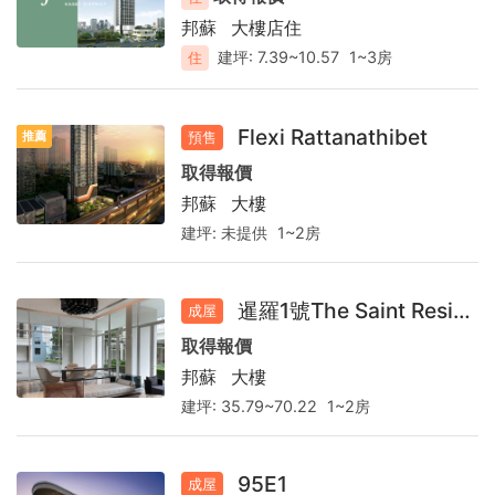
新
邦蘇
大樓店住
成
建坪:
7.39~10.57
1~3房
住
屋、
曼
Flexi Rattanathibet
推薦
預售
谷
取得報價
建
邦蘇
大樓
案
建坪:
未提供
1~2房
查
暹羅1號The Saint Residences
詢
成屋
取得報價
邦蘇
大樓
建坪:
35.79~70.22
1~2房
95E1
成屋