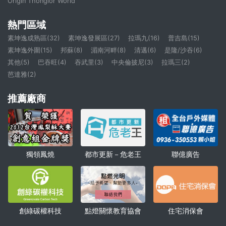
Origin Thonglor World
熱門區域
素坤逸成熟區(32)
素坤逸發展區(27)
拉瑪九(16)
普吉島(15)
素坤逸外圍(15)
邦蘇(8)
湄南河畔(8)
清邁(6)
是隆/沙吞(6)
其他(5)
巴吞旺(4)
吞武里(3)
中央倫披尼(3)
拉瑪三(2)
芭達雅(2)
推薦廠商
獨領鳳燒
聯億廣告
都市更新－危老王
點燈關懷教育協會
創綠碳權科技
住宅消保會