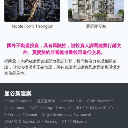
Noble Form Thonglor
通羅愛琴海
國外不動產投資，具有風險性，請投資人詳閱建案行銷文
件、買賣契約並審慎考量後再進行交易。
提醒您：本網站建案資訊開放委託刊登，我們將盡力查證相關資
訊，但無法擔保皆正確無誤，所有資訊皆以建商及建案銷售現場之
宣傳品為準。
曼谷新建案
Scope Thonglor
通羅愛琴海
Quintara S39
Craft Ploenchit
Valles Haus
HYDE Heritage Thonglor
BLUE SUKHUMVIT 89
Reference Ekkamai
Origin Residences Sukhumvit
VIMARNO Sukhumvit - Bearing
XT 10 Ekkamai