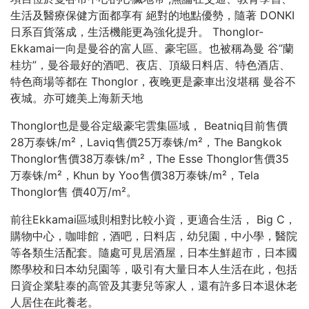
生活及醫療保健方面都享有 絕對的地點優勢，隨著 DONKI
日系百貨落成，生活機能更為強化提升。 Thonglor-
Ekkamai一向是曼谷的富人區、豪宅區。也被稱為曼 谷”蘭
桂坊”，曼谷最好的酒吧、夜店、頂級日料店、特色酒店、
特色商場等都在 Thonglor，夜晚更是豪車出沒堪稱 曼谷不
夜城。亦可媲美上海新天地
Thonglor也是曼谷定級豪宅雲集區域， Beatniq目前售價
28万泰铢/m²，Laviq售價25万泰铢/m²，The Bangkok
Thonglor售價38万泰铢/m²，The Esse Thonglor售價35
万泰铢/m²，Khun by Yoo售價38万泰铢/m²，Tela
Thonglor售 價40万/m²。
前往Ekkamai區域則相對比較小資，更適合生活， Big C，
購物中心，咖啡館，酒吧，日料店，幼兒園，中小學，醫院
等各類生活配套。隨處可見居酒屋，日本生鮮超市，日本國
際學校和日本幼兒園等，吸引有大量日本人生活在此，包括
日資企業駐泰的高管及其妻兒等家人，還有許多日本退休老
人居住在此養老。