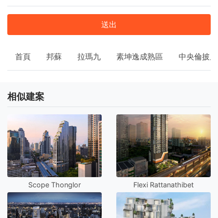
送出
首頁
邦蘇
拉瑪九
素坤逸成熟區
中央倫披尼
相似建案
Scope Thonglor
Flexi Rattanathibet