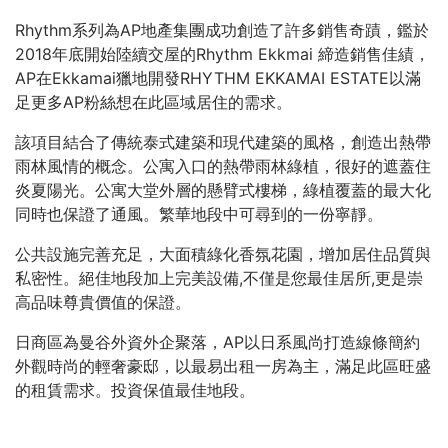
Rhythm系列為AP地產集團成功創造了許多銷售奇蹟，鑑於
2018年底開始陸續交屋的Rhythm Ekkmai 締造銷售佳績，
AP在Ekkamai獵地開發RHYTHM EKKAMAI ESTATE以滿
足更多AP粉絲想在此區域居住的需求。
該項目結合了傳統泰式建築和現代建築的風格，創造出熱帶
雨林風情的概念。公寓入口的熱帶雨林綠植，很好的遮蓋住
炎夏陽光。公寓大堂外層的懸臂式樓梯，綠植覆蓋的最大化
同時也保證了通風。繁華地段中可尋到的一份寧靜。
公共設施完善充足，大面積綠化香氛花園，增加居住品質與
私密性。絕佳地段加上完美設備,不僅是您最佳居所,更是崇
高品味尊貴價值的保證。
日商區為曼谷外資外企聚落，AP以日系風尚打造線條簡約
外觀時尚的輕奢豪邸，以最易出租一房為主，滿足此區旺盛
的租賃需求。投資保值最佳地段。