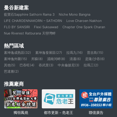
曼谷新建案
藍寶石Sapphire Sathorn Rama 3
Niche Mono Bangna
LIFE CHAROENNAKORN – SATHORN
Love Charoen Nakhon
FLO BY SANSIRI
Flexi Suksawad
Chapter One Spark Charan
Nue Riverest Ratburana 天巒灣畔
熱門區域
素坤逸成熟區(32)
素坤逸發展區(27)
拉瑪九(16)
普吉島(15)
素坤逸外圍(15)
邦蘇(8)
湄南河畔(8)
清邁(6)
是隆/沙吞(6)
其他(5)
巴吞旺(4)
吞武里(3)
中央倫披尼(3)
拉瑪三(2)
芭達雅(2)
推薦廠商
獨領鳳燒
聯億廣告
都市更新－危老王