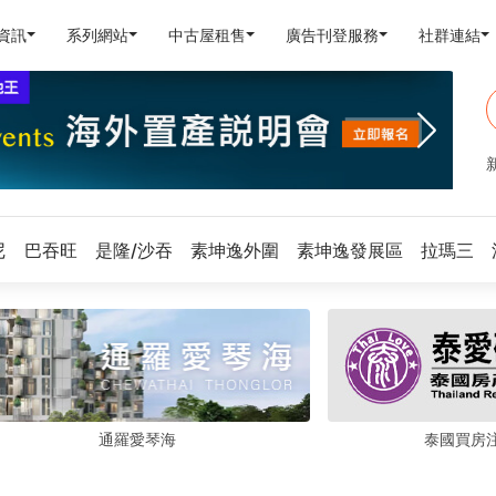
資訊
系列網站
中古屋租售
廣告刊登服務
社群連結
尼
巴吞旺
是隆/沙吞
素坤逸外圍
素坤逸發展區
拉瑪三
通羅愛琴海
泰國買房