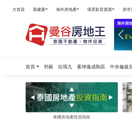
大首頁
新建案
海外房地產
環景影音賞屋
房市
首頁
邦蘇
拉瑪九
素坤逸成熟區
中央倫披
泰國房地產投資指南