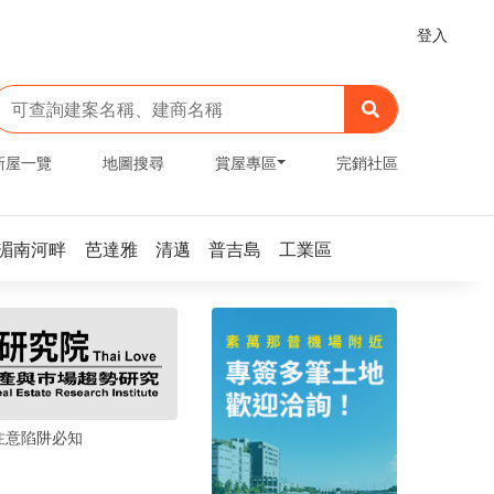
登入
新屋一覽
地圖搜尋
賞屋專區
完銷社區
湄南河畔
芭達雅
清邁
普吉島
工業區
注意陷阱必知