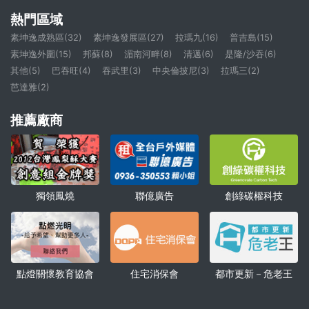
熱門區域
素坤逸成熟區(32)
素坤逸發展區(27)
拉瑪九(16)
普吉島(15)
素坤逸外圍(15)
邦蘇(8)
湄南河畔(8)
清邁(6)
是隆/沙吞(6)
其他(5)
巴吞旺(4)
吞武里(3)
中央倫披尼(3)
拉瑪三(2)
芭達雅(2)
推薦廠商
獨領鳳燒
聯億廣告
創綠碳權科技
點燈關懷教育協會
住宅消保會
都市更新－危老王