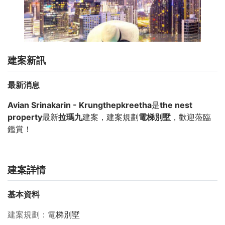
建案新訊
最新消息
Avian Srinakarin - Krungthepkreetha
是
the nest
property
最新
拉瑪九
建案，建案規劃
電梯別墅
，歡迎蒞臨
鑑賞！
建案詳情
基本資料
建案規劃
電梯別墅