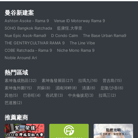
曼谷新建案
Ashton Asoke－Rama 9
Venue ID Motorway Rama 9
SOHO Bangkok Ratchada
藍康恆.大學里
Nue Epic Asok-Rama9
D Condo Calm
The Base Urban Rama9
THE GENTRYCULTIVAR RAMA 9
The Line Vibe
COBE Ratchada－Rama 9
Niche Mono Rama 9
Noble Around Ari
熱門區域
素坤逸成熟區(32)
素坤逸發展區(27)
拉瑪九(16)
普吉島(15)
素坤逸外圍(15)
邦蘇(8)
湄南河畔(8)
清邁(6)
是隆/沙吞(6)
其他(5)
巴吞旺(4)
吞武里(3)
中央倫披尼(3)
拉瑪三(2)
芭達雅(2)
推薦廠商