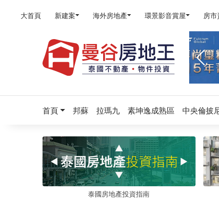
大首頁
新建案
海外房地產
環景影音賞屋
房市
首頁
邦蘇
拉瑪九
素坤逸成熟區
中央倫披
泰國房地產投資指南