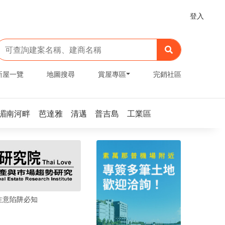
登入
新屋一覽
地圖搜尋
賞屋專區
完銷社區
湄南河畔
芭達雅
清邁
普吉島
工業區
注意陷阱必知