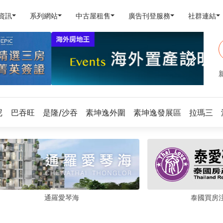
資訊
系列網站
中古屋租售
廣告刊登服務
社群連結
尼
巴吞旺
是隆/沙吞
素坤逸外圍
素坤逸發展區
拉瑪三
通羅愛琴海
泰國買房