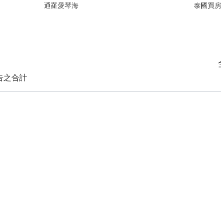
通羅愛琴海
泰國買
告之合計