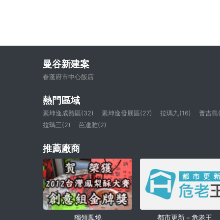
曼谷新建案
春蓬府市中心飯店
熱門區域
素坤逸成熟區(32)
素坤逸發展區(27)
拉瑪九(16)
普吉島(
拉瑪三(2)
芭達雅(2)
推薦廠商
獨領鳳燒
都市更新－危老王