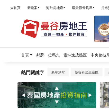
大首頁
新建案
海外房地產
環景影音賞屋
房市
首頁
邦蘇
拉瑪九
素坤逸成熟區
中央倫披
熱門關鍵字
豪華別墅
曼谷泰國皇室區