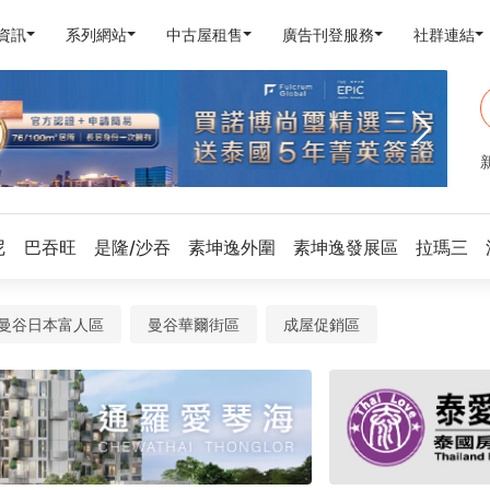
資訊
系列網站
中古屋租售
廣告刊登服務
社群連結
尼
巴吞旺
是隆/沙吞
素坤逸外圍
素坤逸發展區
拉瑪三
曼谷日本富人區
曼谷華爾街區
成屋促銷區