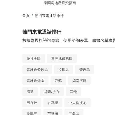
泰國房地產投資指南
首頁
熱門來電通話排行
熱門來電通話排行
數據為撥打諮詢專線、使用諮詢表單、臉書名單廣
曼谷全區
素坤逸成熟區
素坤逸發展區
拉瑪九
普吉島
素坤逸外圍
邦蘇
湄南河畔
清邁
是隆/沙吞
其他
巴吞旺
吞武里
中央倫披尼
拉瑪三
芭達雅
工業區