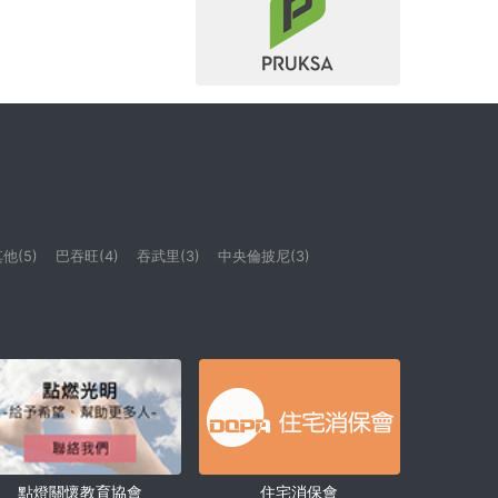
他(5)
巴吞旺(4)
吞武里(3)
中央倫披尼(3)
點燈關懷教育協會
住宅消保會