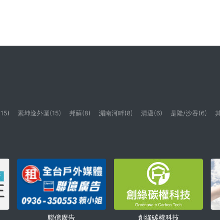
15)
素坤逸外圍(15)
邦蘇(8)
湄南河畔(8)
清邁(6)
是隆/沙吞(6)
其
聯億廣告
創綠碳權科技