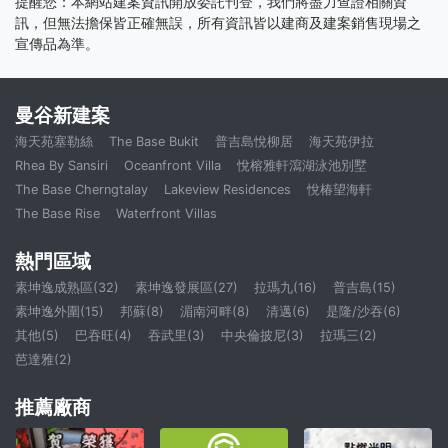
提醒您：本網站建案資訊開放委託刊登，我們將盡力查證相關資
訊，但無法擔保皆正確無誤，所有資訊皆以建商及建案銷售現場之
宣傳品為準。
曼谷新建案
海天苑塞勒絲
The Base Bukit
普吉島悅柳居
海天苑伊拉
Rhea By Sansiri
Oceanfront Villa
悅榕雅軒瀉湖泳池別墅
The Base Cherngtalay
Lakeview Residences
悅椿望海軒
The Base Rise
Waterfront Villas
熱門區域
素坤逸成熟區(32)
素坤逸發展區(27)
拉瑪九(16)
普吉島(15)
素坤逸外圍(15)
邦蘇(8)
湄南河畔(8)
清邁(6)
是隆/沙吞(6)
其他(5)
巴吞旺(4)
吞武里(3)
中央倫披尼(3)
拉瑪三(2)
芭達雅(2)
推薦廠商