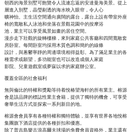
朝西的海景別墅可飽覽令人流連忘返的安達曼海美景。從上
層進入別墅，晶瑩剔透的海水映入眼帘，令人心
曠神怡。主生活空間通向廣闊的露台，露台上設有帶室外座
椅的寬敞私人泳池和坐落在景觀花園中的按摩浴
池，業主可以享受風景如畫的居住空間。
漫步走下壯觀的旋轉樓梯，來到家庭公共客廳和四間寬敞套
房卧室。每間卧室均採用木質色調和簡約的線條
設計，與蔥鬱寧靜的周邊環境相得益彰。為了滿足業主的各
種需求或願望，多功能室也可以改造成個人家庭
影院、兒童遊戲室或夢寐以求的家庭辦公室。
覆蓋全區的社會福利
無與倫比的特權和獎勵等待着悅椿望海軒的所有業主。榕源
會是該品牌的標誌性業主會籍，提供了獨特的機會，可享受
奢華生活方式並探索一系列新目的地。
榕源會會員享有各種特權和獨特體驗，並享有世界各地悅榕
集團旗下酒店提供的各種折扣和優惠。
除了普吉島樂古浪高爾夫球場的免費會員資格外，業主還有