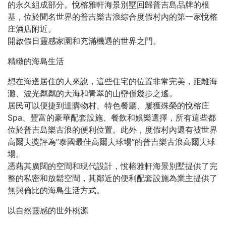
的永久組成部分。悅榕雅軒海景別墅回歸普吉島品牌的根
基，位於聞名世界的普吉樂古浪綜合度假村內的第一家悅榕
庄酒店附近。
開啟假日靈感家園和充滿機遇的世界之門。
精緻的海島生活
想在海邊居住的人來說，這些住宅的位置非常完美，距離海
灘、波光粼粼的大海和青翠的山巒僅幾步之遙。
居民可以便捷到達購物村、特色餐廳、屢獲殊榮的悅榕庄
Spa、豐富的豪華配套設施、餐飲和娛樂選擇，所有這些都
位於普吉島樂古浪的便利位置。此外，度假村內還有被世界
高爾夫獎評為”泰國最佳高爾夫球場”的普吉樂古浪高爾夫球
場。
憑藉其廣闊的空間和現代設計，悅榕雅軒海景別墅提供了完
整的私密和放鬆空間，其鄰近的便利配套設施為業主提供了
無與倫比的海島生活方式。
以自然靈感的世外桃源