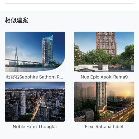
相似建案
藍寶石Sapphire Sathorn Rama 3
Nue Epic Asok-Rama9
Noble Form Thonglor
Flexi Rattanathibet