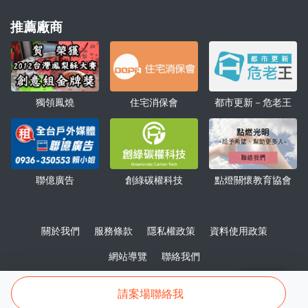
推薦廠商
獨領鳳燒
住宅消保會
都市更新－危老王
聯億廣告
點燈關懷教育協會
創綠碳權科技
關於我們
服務條款
隱私權政策
資料使用政策
網站導覽
聯絡我們
諮詢
房地王有限公司 版權所有 © 2024, Redesigned by Housetube.
請案場聯絡我