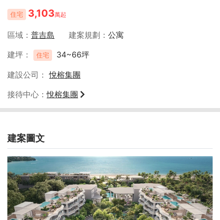
3,103
住宅
萬起
區域
普吉島
建案規劃
公寓
建坪
34~66坪
住宅
建設公司
悅榕集團
接待中心
悅榕集團
建案圖文