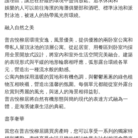
護理區，讓您在舒緩的環境中盡情放鬆。追求休閑和
娛樂的人可以前往海濱的海灘俱樂部和酒吧、標準泳池和派
對泳池，被迷人的熱帶風光所環繞。
融入自然之美
普吉悅柳居環境安逸，風景優美，提供優雅的兩卧室公寓和
帶私人屋頂泳池的頂層公寓。從起居室、用餐區到卧室均採
用全景開放式設計，將室內和室外生活空間完美融合。建築
的表現形式與平緩的地形輪廓相呼應，弧形露台環繞各單
元，營造出一種流水般的動感。
公寓內飾採用溫暖的質地和有機色調，與鬱鬱蔥蔥的綠色植
物互相映襯，營造出溫馨的氛圍。每個單元都能從室外露台
欣賞到秀麗的風光，與迷人的海景相得益彰。
普吉悅柳居將自然有機形態與簡約現代的表達方式融為一
體，是海濱健康生活的典範。
盡享奢華
當您在普吉悅柳居購買房產時，您可以享受一系列的獨家特