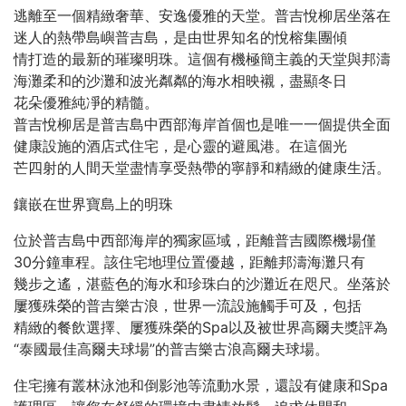
逃離至一個精緻奢華、安逸優雅的天堂。普吉悅柳居坐落在
迷人的熱帶島嶼普吉島，是由世界知名的悅榕集團傾
情打造的最新的璀璨明珠。這個有機極簡主義的天堂與邦濤
海灘柔和的沙灘和波光粼粼的海水相映襯，盡顯冬日
花朵優雅純凈的精髓。
普吉悅柳居是普吉島中西部海岸首個也是唯一一個提供全面
健康設施的酒店式住宅，是心靈的避風港。在這個光
芒四射的人間天堂盡情享受熱帶的寧靜和精緻的健康生活。
鑲嵌在世界寶島上的明珠
位於普吉島中西部海岸的獨家區域，距離普吉國際機場僅
30分鐘車程。該住宅地理位置優越，距離邦濤海灘只有
幾步之遙，湛藍色的海水和珍珠白的沙灘近在咫尺。坐落於
屢獲殊榮的普吉樂古浪，世界一流設施觸手可及，包括
精緻的餐飲選擇、屢獲殊榮的Spa以及被世界高爾夫獎評為
“泰國最佳高爾夫球場”的普吉樂古浪高爾夫球場。
住宅擁有叢林泳池和倒影池等流動水景，還設有健康和Spa