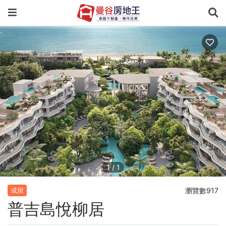
1
/
1
瀏覽數917
成屋
普吉島悅柳居