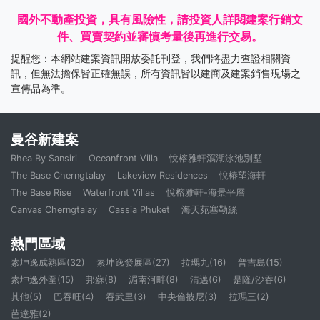
國外不動產投資，具有風險性，請投資人詳閱建案行銷文
件、買賣契約並審慎考量後再進行交易。
提醒您：本網站建案資訊開放委託刊登，我們將盡力查證相關資
訊，但無法擔保皆正確無誤，所有資訊皆以建商及建案銷售現場之
宣傳品為準。
曼谷新建案
Rhea By Sansiri
Oceanfront Villa
悅榕雅軒瀉湖泳池別墅
The Base Cherngtalay
Lakeview Residences
悅椿望海軒
The Base Rise
Waterfront Villas
悅榕雅軒-海景平層
Canvas Cherngtalay
Cassia Phuket
海天苑塞勒絲
熱門區域
素坤逸成熟區(32)
素坤逸發展區(27)
拉瑪九(16)
普吉島(15)
素坤逸外圍(15)
邦蘇(8)
湄南河畔(8)
清邁(6)
是隆/沙吞(6)
其他(5)
巴吞旺(4)
吞武里(3)
中央倫披尼(3)
拉瑪三(2)
芭達雅(2)